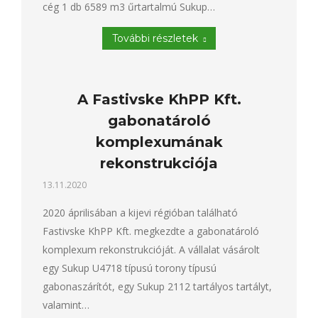
cég 1 db 6589 m3 űrtartalmú Sukup…
További részletek
A Fastivske KhPP Kft.
gabonatároló
komplexumának
rekonstrukciója
13.11.2020
2020 áprilisában a kijevi régióban található
Fastivske KhPP Kft. megkezdte a gabonatároló
komplexum rekonstrukcióját. A vállalat vásárolt
egy Sukup U4718 típusú torony típusú
gabonaszárítót, egy Sukup 2112 tartályos tartályt,
valamint…