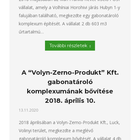
vállalat, amely a Volhíniai Horohivi járás Hubyn 1-y
falujában található, megkezdte egy gabonatároló
komplexum építését. A vállalat 2 db 603 m3
űrtartalmú…
További részletek
A “Volyn-Zerno-Produkt” Kft.
gabonatároló
komplexumának bővítése
2018. április 10.
13.11.2020
2018 áprilisában a Volyn-Zerno-Produkt Kft., Luck,
Volinyi terület, megkezdte a meglévő
gabonatároló komplexum bővítését. A vállalat 4 db