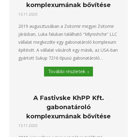
komplexumának bővítése
13.11.2020
2019 augusztusában a Zsitomir megyei Zsitomir
járásban, Luka faluban található “Mlynishche” LLC
vállalat megkezdte egy gabonatároló komplexum
építését. A vállalat vásárolt egy másik, az USA-ban
gyártott Sukup 7216 típusú gabonatároló…
További részletek
A Fastivske KhPP Kft.
gabonatároló
komplexumának bővítése
13.11.2020