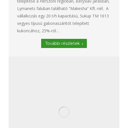
telepítése a Herszoni régióban, Beryslav járásban,
Lymanets faluban található “Makesha” Kft.-nél. A
vállalkozás egy 20 t/h kapacitású, Sukup TM 1613
vegyes típusú gabonaszárítót telepített
kukoricához, 25%-ról…
További részletek