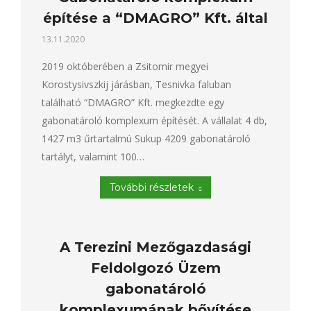
építése a “DMAGRO” Kft. által
13.11.2020
2019 októberében a Zsitomir megyei
Korostysivszkij járásban, Tesnivka faluban
található “DMAGRO” Kft. megkezdte egy
gabonatároló komplexum építését. A vállalat 4 db,
1427 m3 űrtartalmú Sukup 4209 gabonatároló
tartályt, valamint 100…
További részletek
A Terezini Mezőgazdasági
Feldolgozó Üzem
gabonatároló
komplexumának bővítése