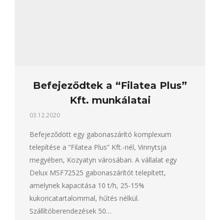
Befejeződtek a “Filatea Plus”
Kft. munkálatai
03.12.2020
Befejeződött egy gabonaszárító komplexum
telepítése a “Filatea Plus” Kft.-nél, Vinnytsja
megyében, Kozyatyn városában. A vállalat egy
Delux MSF72525 gabonaszárítót telepített,
amelynek kapacitása 10 t/h, 25-15%
kukoricatartalommal, hűtés nélkül.
Szállítóberendezések 50…