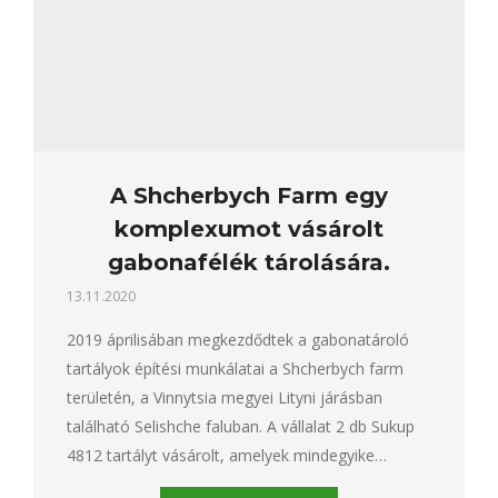
A Shcherbych Farm egy
komplexumot vásárolt
gabonafélék tárolására.
13.11.2020
2019 áprilisában megkezdődtek a gabonatároló
tartályok építési munkálatai a Shcherbych farm
területén, a Vinnytsia megyei Lityni járásban
található Selishche faluban. A vállalat 2 db Sukup
4812 tartályt vásárolt, amelyek mindegyike…