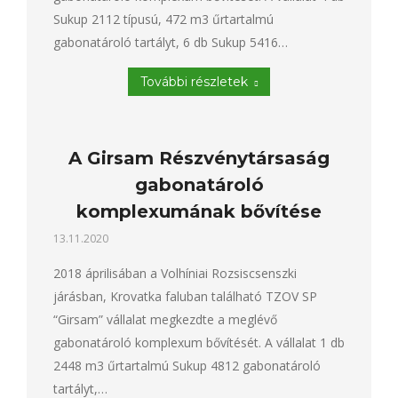
Sukup 2112 típusú, 472 m3 űrtartalmú
gabonatároló tartályt, 6 db Sukup 5416…
További részletek
A Girsam Részvénytársaság
gabonatároló
komplexumának bővítése
13.11.2020
2018 áprilisában a Volhíniai Rozsiscsenszki
járásban, Krovatka faluban található TZOV SP
“Girsam” vállalat megkezdte a meglévő
gabonatároló komplexum bővítését. A vállalat 1 db
2448 m3 űrtartalmú Sukup 4812 gabonatároló
tartályt,…