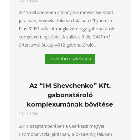
13.11.2020
2019 októberében a Vinnytsia megyei Bershad
járásban, Voytivka faluban található “Lyudmila
Plus 3” FG vállalat megkezdte egy gabonatároló
komplexum építését. A vállalat 3 db, 2448 m3
űrtartalmú Sukup 4812 gabonatároló…
További részletek
Az “IM Shevchenko” Kft.
gabonatároló
komplexumának bővítése
13.11.2020
2019 szeptemberében a Cserkaszi megyei
Csornobaivszkij járásban, Moksalenky faluban