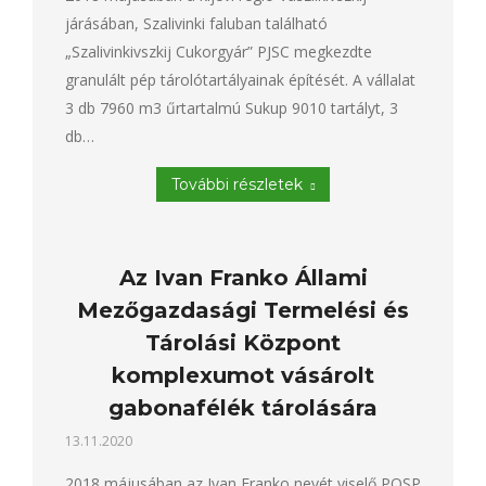
járásában, Szalivinki faluban található
„Szalivinkivszkij Cukorgyár” PJSC megkezdte
granulált pép tárolótartályainak építését. A vállalat
3 db 7960 m3 űrtartalmú Sukup 9010 tartályt, 3
db…
További részletek
Az Ivan Franko Állami
Mezőgazdasági Termelési és
Tárolási Központ
komplexumot vásárolt
gabonafélék tárolására
13.11.2020
2018 májusában az Ivan Franko nevét viselő POSP