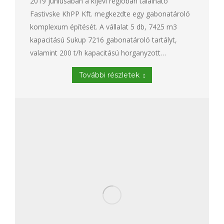
2019 júniusában a kijevi régióban található
Fastivske KhPP Kft. megkezdte egy gabonatároló
komplexum építését. A vállalat 5 db, 7425 m3
kapacitású Sukup 7216 gabonatároló tartályt,
valamint 200 t/h kapacitású horganyzott…
További részletek