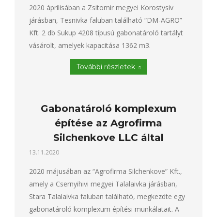
2020 áprilisában a Zsitomir megyei Korostysiv
járásban, Tesnivka faluban található “DM-AGRO”
Kft. 2 db Sukup 4208 típusú gabonatároló tartályt
vásárolt, amelyek kapacitása 1362 m3.
További részletek
Gabonatároló komplexum
építése az Agrofirma
Silchenkove LLC által
13.11.2020
2020 májusában az “Agrofirma Silchenkove” Kft.,
amely a Csernyihivi megyei Talalaivka járásban,
Stara Talalaivka faluban található, megkezdte egy
gabonatároló komplexum építési munkálatait. A