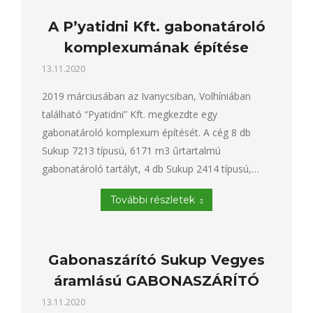
A P’yatidni Kft. gabonatároló
komplexumának építése
13.11.2020
2019 márciusában az Ivanycsiban, Volhíniában
található “Pyatidni” Kft. megkezdte egy
gabonatároló komplexum építését. A cég 8 db
Sukup 7213 típusú, 6171 m3 űrtartalmú
gabonatároló tartályt, 4 db Sukup 2414 típusú,…
További részletek
Gabonaszárító Sukup Vegyes
áramlású GABONASZÁRÍTÓ
13.11.2020