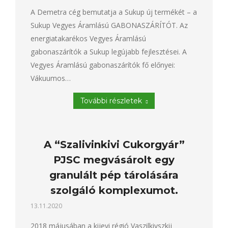
A Demetra cég bemutatja a Sukup új termékét – a
Sukup Vegyes Áramlású GABONASZÁRÍTÓT. Az
energiatakarékos Vegyes Áramlású
gabonaszárítók a Sukup legújabb fejlesztései. A
Vegyes Áramlású gabonaszárítók fő előnyei:
Vákuumos…
További részletek
A “Szalivinkivi Cukorgyár”
PJSC megvásárolt egy
granulált pép tárolására
szolgáló komplexumot.
13.11.2020
2018 májusában a kijevi régió Vaszilkivszkij