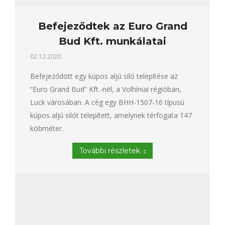
Befejeződtek az Euro Grand
Bud Kft. munkálatai
02.12.2020
Befejeződött egy kúpos aljú siló telepítése az
“Euro Grand Bud” Kft.-nél, a Volhíniai régióban,
Luck városában. A cég egy BHH-1507-16 típusú
kúpos aljú silót telepített, amelynek térfogata 147
köbméter.
További részletek