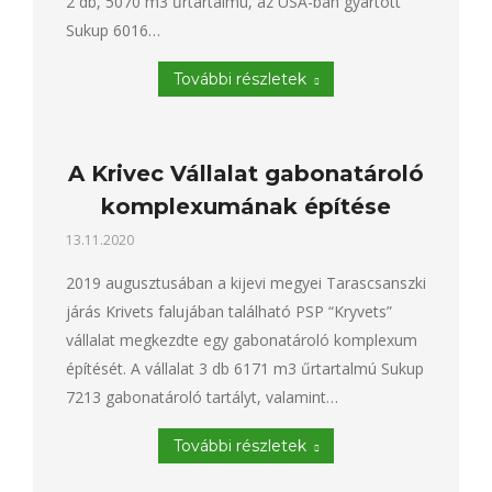
2 db, 5070 m3 űrtartalmú, az USA-ban gyártott
Sukup 6016…
További részletek
A Krivec Vállalat gabonatároló
komplexumának építése
13.11.2020
2019 augusztusában a kijevi megyei Tarascsanszki
járás Krivets falujában található PSP “Kryvets”
vállalat megkezdte egy gabonatároló komplexum
építését. A vállalat 3 db 6171 m3 űrtartalmú Sukup
7213 gabonatároló tartályt, valamint…
További részletek