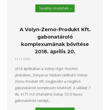
További részletek
A Volyn-Zerno-Produkt Kft.
gabonatároló
komplexumának bővítése
2018. április 20.
13.11.2020
2018 áprilisában a Volinyi régió Horohivi
járásában, Zvinyacse faluban található Volinyi-
Zerno-Produkt Kft. megkezdte a meglévő
gabonatároló komplexum bővítését. A vállalat 7
db, 6171 m3 űrtartalmú Sukup 7213 típusú
gabonatároló tartályt,…