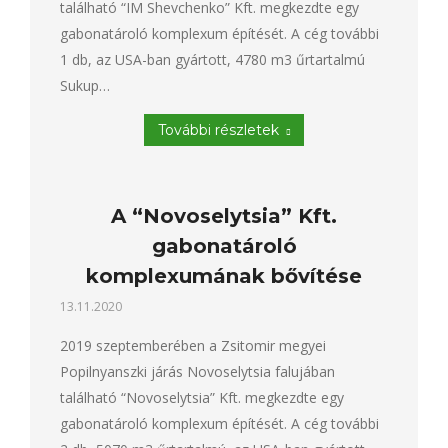
található “IM Shevchenko” Kft. megkezdte egy
gabonatároló komplexum építését. A cég további
1 db, az USA-ban gyártott, 4780 m3 űrtartalmú
Sukup…
További részletek
A “Novoselytsia” Kft.
gabonatároló
komplexumának bővítése
13.11.2020
2019 szeptemberében a Zsitomir megyei
Popilnyanszki járás Novoselytsia falujában
található “Novoselytsia” Kft. megkezdte egy
gabonatároló komplexum építését. A cég további