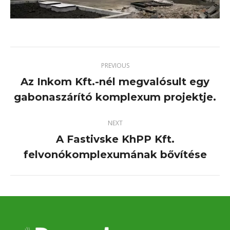
PREVIOUS
Az Inkom Kft.-nél megvalósult egy
Previous
gabonaszárító komplexum projektje.
project:
NEXT
A Fastivske KhPP Kft.
Next
felvonókomplexumának bővítése
project: