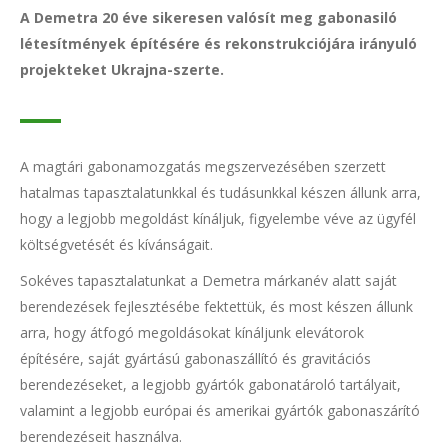
A Demetra 20 éve sikeresen valósít meg gabonasiló
létesítmények építésére és rekonstrukciójára irányuló
projekteket Ukrajna-szerte.
A magtári gabonamozgatás megszervezésében szerzett
hatalmas tapasztalatunkkal és tudásunkkal készen állunk arra,
hogy a legjobb megoldást kínáljuk, figyelembe véve az ügyfél
költségvetését és kívánságait.
Sokéves tapasztalatunkat a Demetra márkanév alatt saját
berendezések fejlesztésébe fektettük, és most készen állunk
arra, hogy átfogó megoldásokat kínáljunk elevátorok
építésére, saját gyártású gabonaszállító és gravitációs
berendezéseket, a legjobb gyártók gabonatároló tartályait,
valamint a legjobb európai és amerikai gyártók gabonaszárító
berendezéseit használva.