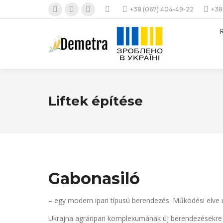
+38 (067) 404-49-22
+38
Facebook
Instagram
YouTube
page
page
page
opens
opens
opens
in
in
in
new
new
new
window
window
window
Liftek építése
Gabonasiló
– egy modern ipari típusú berendezés. Működési elve úg
Ukrajna agráripari komplexumának új berendezésekre 