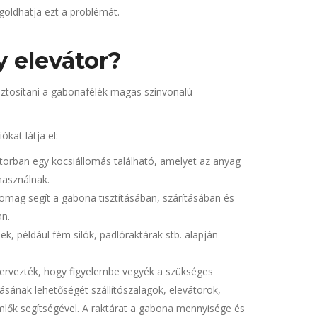
oldhatja ezt a problémát.
y elevátor?
biztosítani a gabonafélék magas színvonalú
kat látja el:
torban egy kocsiállomás található, amelyet az anyag
használnak.
omag segít a gabona tisztításában, szárításában és
an.
ek, például fém silók, padlóraktárak stb. alapján
 tervezték, hogy figyelembe vegyék a szükséges
ásának lehetőségét szállítószalagok, elevátorok,
lők segítségével. A raktárat a gabona mennyisége és