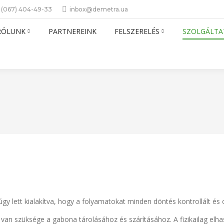
 (067) 404-49-33
inbox@demetra.ua
RÓLUNK
PARTNEREINK
FELSZERELÉS
SZOLGÁLTA
y lett kialakítva, hogy a folyamatokat minden döntés kontrollált és o
van szüksége a gabona tárolásához és szárításához. A fizikailag el