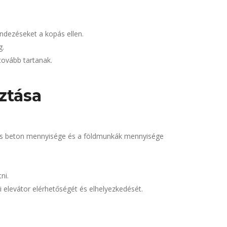
ndezéseket a kopás ellen.
g.
tovább tartanak.
ztása
éges beton mennyisége és a földmunkák mennyisége
ni.
 elevátor elérhetőségét és elhelyezkedését.