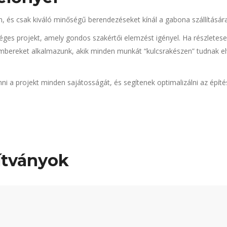
, és csak kiváló minőségű berendezéseket kínál a gabona szállítására
ges projekt, amely gondos szakértői elemzést igényel. Ha részleteseb
embereket alkalmazunk, akik minden munkát “kulcsrakészen” tudnak e
i a projekt minden sajátosságát, és segítenek optimalizálni az építés
ítványok