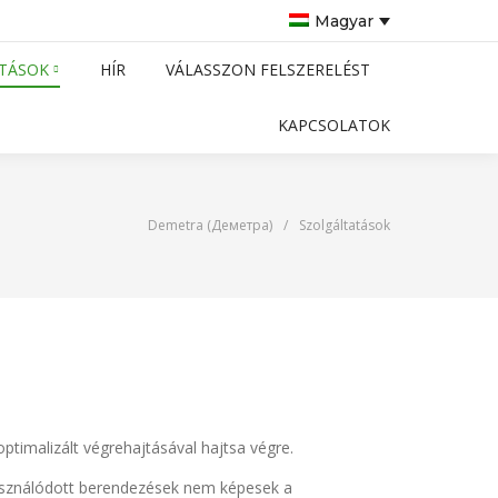
Magyar
TÁSOK
HÍR
VÁLASSZON FELSZERELÉST
KAPCSOLATOK
Demetra (Деметра)
/
Szolgáltatások
ptimalizált végrehajtásával hajtsa végre.
használódott berendezések nem képesek a