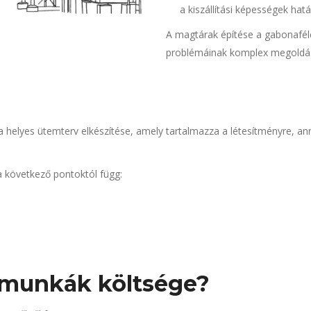
a kiszállítási képességek ha
A magtárak építése a gabonafél
problémáinak komplex megoldá
a a helyes ütemterv elkészítése, amely tartalmazza a létesítményre,
a következő pontoktól függ:
i munkák költsége?