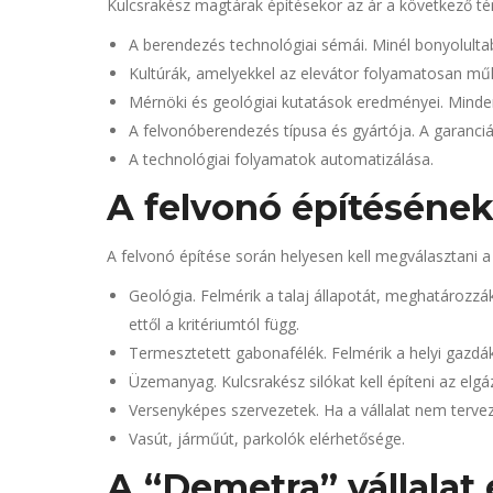
Kulcsrakész magtárak építésekor az ár a következő té
A berendezés technológiai sémái. Minél bonyolultab
Kultúrák, amelyekkel az elevátor folyamatosan műk
Mérnöki és geológiai kutatások eredményei. Minden
A felvonóberendezés típusa és gyártója. A garanci
A technológiai folyamatok automatizálása.
A felvonó építéséne
A felvonó építése során helyesen kell megválasztani a 
Geológia. Felmérik a talaj állapotát, meghatároz
ettől a kritériumtól függ.
Termesztetett gabonafélék. Felmérik a helyi gazdák
Üzemanyag. Kulcsrakész silókat kell építeni az elgá
Versenyképes szervezetek. Ha a vállalat nem tervez
Vasút, járműút, parkolók elérhetősége.
A “Demetra” vállalat 