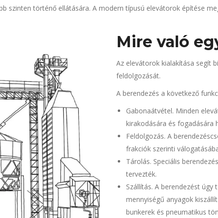
 szinten történő ellátására. A modern típusú elevátorok építése meg
Mire való eg
Az elevátorok kialakítása segít 
feldolgozását.
A berendezés a következő funkció
Gabonaátvétel. Minden elevá
kirakodására és fogadására 
Feldolgozás. A berendezéscs
frakciók szerinti válogatásáb
Tárolás. Speciális berendezés
tervezték.
Szállítás. A berendezést úgy
mennyiségű anyagok kiszállít
bunkerek és pneumatikus töm