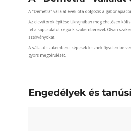
A “Demetra” vállalat évek óta dolgozik a gabonapiacon
Az elevátorok építése Ukrajnában meglehetősen költsé
fel a kapcsolatot cégünk szakembereivel. Olyan szak
szabványokat.
A vállalat szakemberei képesek lesznek figyelembe venn
gyors megtérülését.
Engedélyek és tanús