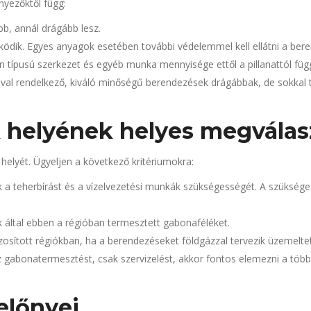
nyezőktől függ:
b, annál drágább lesz.
ödik. Egyes anyagok esetében további védelemmel kell ellátni a bere
 típusú szerkezet és egyéb munka mennyisége ettől a pillanattól füg
ával rendelkező, kiváló minőségű berendezések drágábbak, de sokkal 
k helyének helyes megválas
helyét. Ügyeljen a következő kritériumokra:
zák a teherbírást és a vízelvezetési munkák szükségességét. A szüks
 által ebben a régióban termesztett gabonaféléket.
zosított régiókban, ha a berendezéseket földgázzal tervezik üzemeltet
 gabonatermesztést, csak szervizelést, akkor fontos elemezni a többi
előnyei