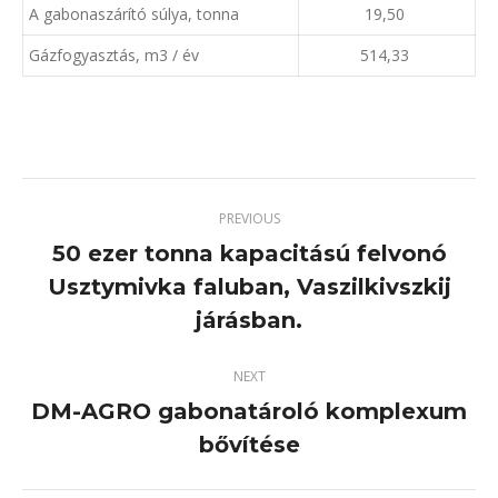
A gabonaszárító súlya, tonna
19,50
Gázfogyasztás, m3 / év
514,33
PREVIOUS
50 ezer tonna kapacitású felvonó
Usztymivka faluban, Vaszilkivszkij
Previous
project:
járásban.
NEXT
DM-AGRO gabonatároló komplexum
Next
bővítése
project: