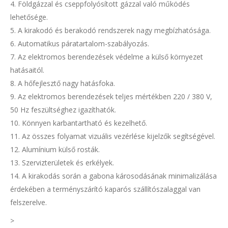
4. Földgázzal és cseppfolyósított gázzal való működés
lehetősége.
5. A kirakodó és berakodó rendszerek nagy megbízhatósága.
6. Automatikus páratartalom-szabályozás.
7. Az elektromos berendezések védelme a külső környezet
hatásaitól.
8. A hőfejlesztő nagy hatásfoka.
9. Az elektromos berendezések teljes mértékben 220 / 380 V,
50 Hz feszültséghez igazíthatók.
10. Könnyen karbantartható és kezelhető.
11. Az összes folyamat vizuális vezérlése kijelzők segítségével.
12. Alumínium külső rosták.
13. Szervizterületek és erkélyek.
14. A kirakodás során a gabona károsodásának minimalizálása
érdekében a terményszárító kaparós szállítószalaggal van
felszerelve.
>