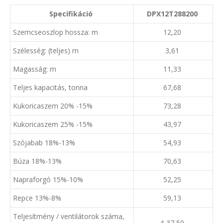
Specifikáció
DPX12T288200
Szemcseoszlop hossza: m
12,20
Szélesség: (teljes) m
3,61
Magasság: m
11,33
Teljes kapacitás, tonna
67,68
Kukoricaszem 20% -15%
73,28
Kukoricaszem 25% -15%
43,97
Szójabab 18%-13%
54,93
Búza 18%-13%
70,63
Napraforgó 15%-10%
52,25
Repce 13%-8%
59,13
Teljesítmény / ventilátorok száma,
4-37,50