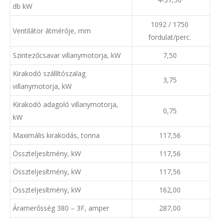
db kW
1092 / 1750
Ventilátor átmérője, mm
fordulat/perc.
Szintezőcsavar villanymotorja, kW
7,50
Kirakodó szállítószalag
3,75
villanymotorja, kW
Kirakodó adagoló villanymotorja,
0,75
kW
Maximális kirakodás, tonna
117,56
Összteljesítmény, kW
117,56
Összteljesítmény, kW
117,56
Összteljesítmény, kW
162,00
Áramerősség 380 – 3F, amper
287,00