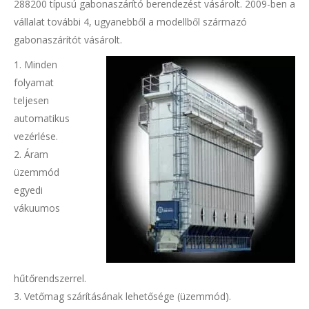
288200 típusú gabonaszárító berendezést vásárolt. 2009-ben a
vállalat további 4, ugyanebből a modellből származó
gabonaszárítót vásárolt.
1. Minden
folyamat
teljesen
automatikus
vezérlése.
2. Áram
üzemmód
egyedi
vákuumos
hűtőrendszerrel.
3. Vetőmag szárításának lehetősége (üzemmód).