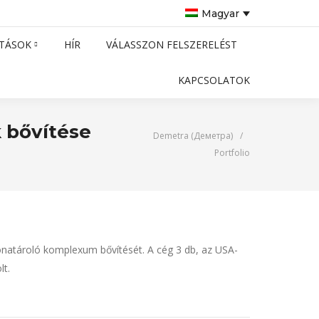
Magyar
TÁSOK
HÍR
VÁLASSZON FELSZERELÉST
KAPCSOLATOK
 bővítése
Demetra (Деметра)
/
Portfolio
natároló komplexum bővítését. A cég 3 db, az USA-
lt.