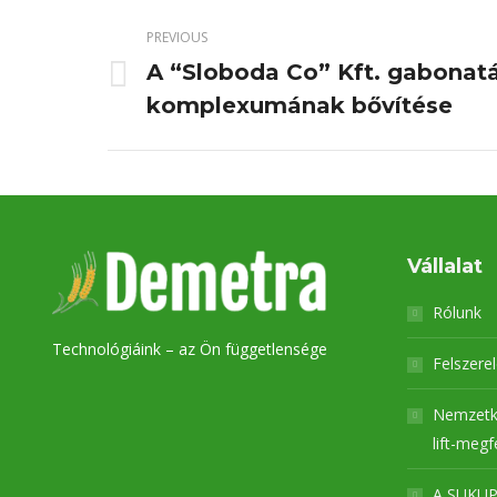
PREVIOUS
A “Sloboda Co” Kft. gabonat
Previous
komplexumának bővítése
project:
Vállalat
Rólunk
Technológiáink – az Ön függetlensége
Felszere
Nemzetk
lift-megf
A SUKUP