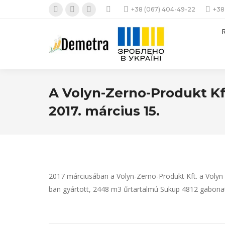
+38 (067) 404-49-22
+38
Facebook
Instagram
YouTube
page
page
page
opens
opens
opens
in
in
in
new
new
new
window
window
window
A Volyn-Zerno-Produkt K
2017. március 15.
2017 márciusában a Volyn-Zerno-Produkt Kft. a Volyn
ban gyártott, 2448 m3 űrtartalmú Sukup 4812 gabonatár