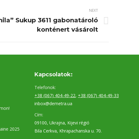
NEXT
ila” Sukup 3611 gabonatároló
konténert vásárolt
Kapcsolatok:
Telefonok:
+38 (067) 404-49-22
,
+38 (067) 404-49-33
inbox@demetra.ua
umon!
Cím:
09100, Ukrajna, Kijevi régió
aine 2025
Bila Cerkva, Khrapachanska u. 70.