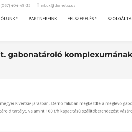
 (067) 404-49-33
inbox@demetra.ua
RÓLUNK
PARTNEREINK
FELSZERELÉS
SZOLGÁLTA
ft. gabonatároló komplexumának
 megyei Kivertsiv járásban, Derno faluban megkezdte a meglévő gabo
oló tartályt, valamint 100 t/h kapacitású szállítóberendezést vásáro