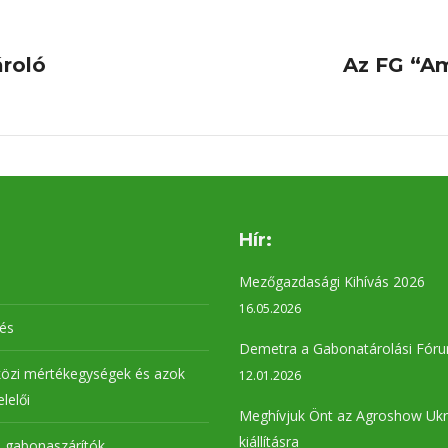
ároló
Az FG “Am
Next
project:
Hír:
Mezőgazdasági Kihívás 2026
16.05.2026
lés
Demetra a Gabonatárolási Fór
özi mértékegységek és azok
12.01.2026
elelői
Meghívjuk Önt az Agroshow Ukr
kiállításra
 gabonaszárítók