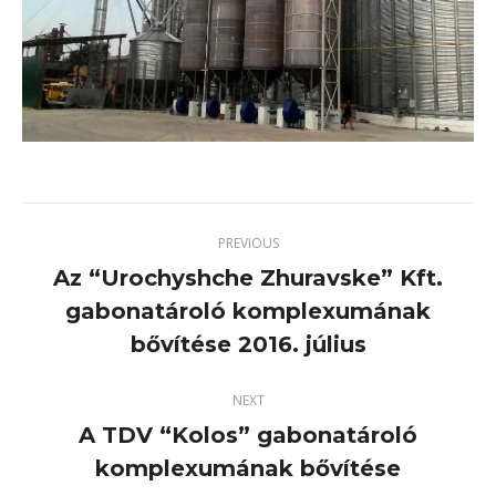
PREVIOUS
Az “Urochyshche Zhuravske” Kft.
gabonatároló komplexumának
Previous
project:
bővítése 2016. július
NEXT
A TDV “Kolos” gabonatároló
Next
komplexumának bővítése
project: