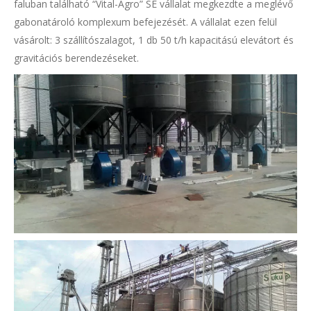
faluban található “Vital-Agro” SE vállalat megkezdte a meglévő
gabonatároló komplexum befejezését. A vállalat ezen felül
vásárolt: 3 szállítószalagot, 1 db 50 t/h kapacitású elevátort és
gravitációs berendezéseket.