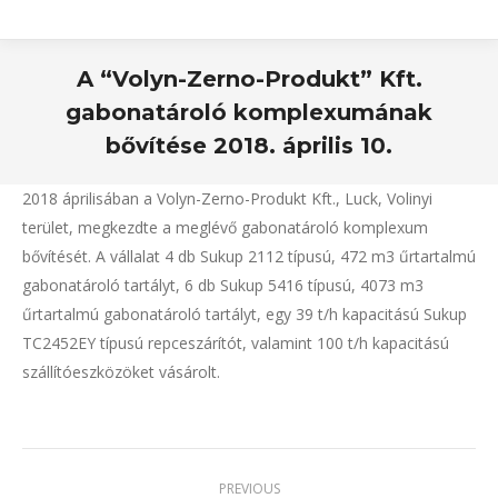
A “Volyn-Zerno-Produkt” Kft.
gabonatároló komplexumának
bővítése 2018. április 10.
2018 áprilisában a Volyn-Zerno-Produkt Kft., Luck, Volinyi
terület, megkezdte a meglévő gabonatároló komplexum
bővítését. A vállalat 4 db Sukup 2112 típusú, 472 m3 űrtartalmú
gabonatároló tartályt, 6 db Sukup 5416 típusú, 4073 m3
űrtartalmú gabonatároló tartályt, egy 39 t/h kapacitású Sukup
TC2452EY típusú repceszárítót, valamint 100 t/h kapacitású
szállítóeszközöket vásárolt.
PREVIOUS