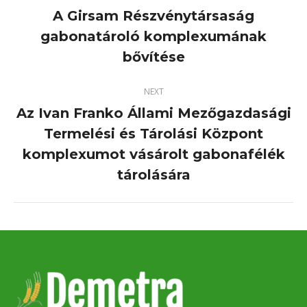
A Girsam Részvénytársaság
gabonatároló komplexumának
Previous
project:
bővítése
NEXT
Az Ivan Franko Állami Mezőgazdasági
Termelési és Tárolási Központ
Next
komplexumot vásárolt gabonafélék
project:
tárolására