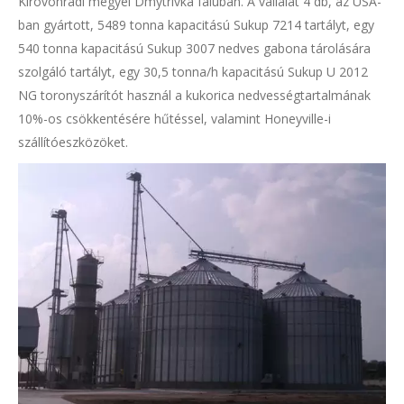
Kirovohradi megyei Dmytrivka faluban. A vállalat 4 db, az USA-
ban gyártott, 5489 tonna kapacitású Sukup 7214 tartályt, egy
540 tonna kapacitású Sukup 3007 nedves gabona tárolására
szolgáló tartályt, egy 30,5 tonna/h kapacitású Sukup U 2012
NG toronyszárítót használ a kukorica nedvességtartalmának
10%-os csökkentésére hűtéssel, valamint Honeyville-i
szállítóeszközöket.