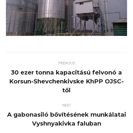
PREVIOUS
30 ezer tonna kapacitású felvonó a
Korsun-Shevchenkivske KhPP OJSC-
Previous
project:
től
NEXT
A gabonasiló bővítésének munkálatai
Next
Vyshnyakivka faluban
project: