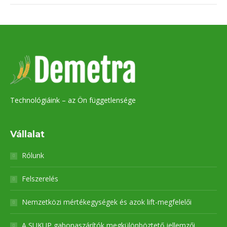
Technológiáink – az Ön függetlensége
Vállalat
Rólunk
Felszerelés
Nemzetközi mértékegységek és azok lift-megfelelői
A SUKUP gabonaszárítók megkülönböztető jellemzői