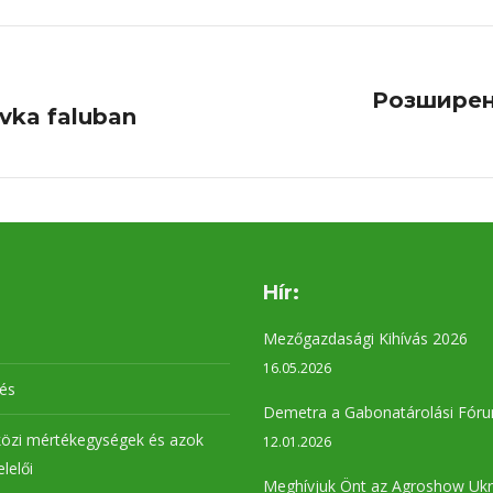
Розширен
vka faluban
Next
project:
Hír:
Mezőgazdasági Kihívás 2026
16.05.2026
lés
Demetra a Gabonatárolási Fór
özi mértékegységek és azok
12.01.2026
elelői
Meghívjuk Önt az Agroshow Ukr