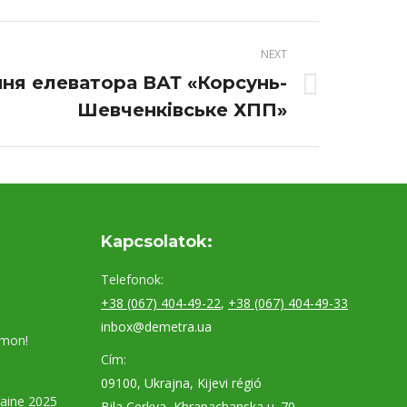
NEXT
ня елеватора ВАТ «Корсунь-
Шевченківське ХПП»
Kapcsolatok:
Telefonok:
+38 (067) 404-49-22
,
+38 (067) 404-49-33
inbox@demetra.ua
umon!
Cím:
09100, Ukrajna, Kijevi régió
aine 2025
Bila Cerkva, Khrapachanska u. 70.