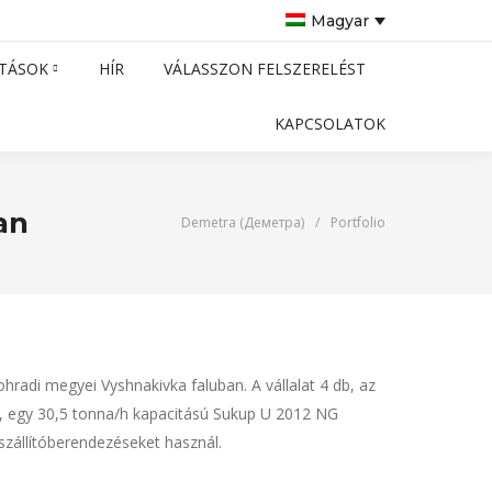
Magyar
TÁSOK
HÍR
VÁLASSZON FELSZERELÉST
KAPCSOLATOK
an
Demetra (Деметра)
/
Portfolio
radi megyei Vyshnakivka faluban. A vállalat 4 db, az
t, egy 30,5 tonna/h kapacitású Sukup U 2012 NG
szállítóberendezéseket használ.