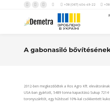
+38 (067) 404-49-22
+38
Facebook
Instagram
YouTube
page
page
page
opens
opens
opens
in
in
in
new
new
new
window
window
window
A gabonasiló bővítéséne
2012-ben megkezdődtek a Ros Agro Kft. elevátorának 45
USA-ban gyártott, 5489 tonna kapacitású Sukup 7214 
toronyszárítót, egy hűtéssel 10%-kal csökkentett kuko