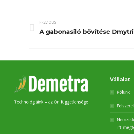
PREVIOUS
A gabonasiló bővítése Dmytri
Previous
project:
Vállalat
Rólunk
Technológiáink – az Ön függetlensége
Felszere
Nemzetk
lift-megf