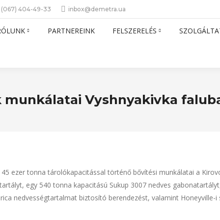
 (067) 404-49-33
inbox@demetra.ua
RÓLUNK
PARTNEREINK
FELSZERELÉS
SZOLGÁLTA
k munkálatai Vyshnyakivka falub
 ezer tonna tárolókapacitással történő bővítési munkálatai a Kirovoh
tartályt, egy 540 tonna kapacitású Sukup 3007 nedves gabonatartály
rica nedvességtartalmat biztosító berendezést, valamint Honeyville-i 