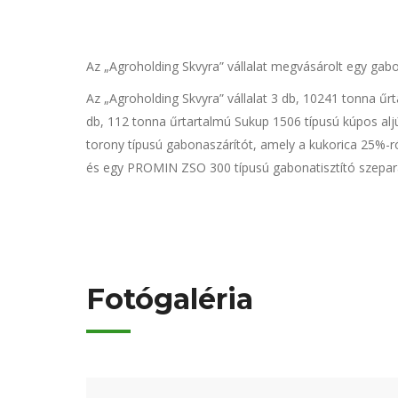
Az „Agroholding Skvyra” vállalat megvásárolt egy ga
Az „Agroholding Skvyra” vállalat 3 db, 10241 tonna űr
db, 112 tonna űrtartalmú Sukup 1506 típusú kúpos aljú
torony típusú gabonaszárítót, amely a kukorica 25%-ró
és egy PROMIN ZSO 300 típusú gabonatisztító szepará
Fotógaléria