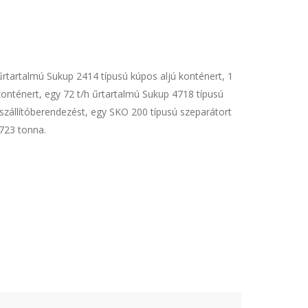
űrtartalmú Sukup 2414 típusú kúpos aljú konténert, 1
konténert, egy 72 t/h űrtartalmú Sukup 4718 típusú
 szállítóberendezést, egy SKO 200 típusú szeparátort
723 tonna.