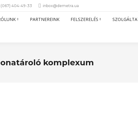
 (067) 404-49-33
inbox@demetra.ua
RÓLUNK
PARTNEREINK
FELSZERELÉS
SZOLGÁLTA
bonatároló komplexum