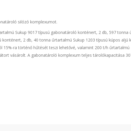
bonatároló silózó komplexumot.
tartalmú Sukup 9017 típusú gabonatároló konténert, 2 db, 597 tonna 
 konténert, 2 db, 40 tonna űrtartalmú Sukup 1203 típusú kúpos aljú 
l 15%-ra történő hűtését teszi lehetővé, valamint 200 t/h űrtartalmú
tort vásárolt. A gabonatároló komplexum teljes tárolókapacitása 30