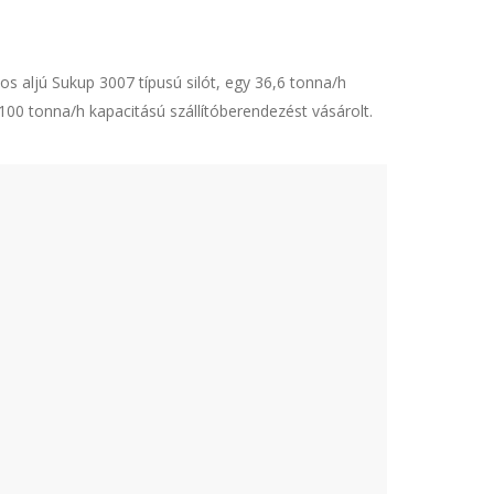
os aljú Sukup 3007 típusú silót, egy 36,6 tonna/h
00 tonna/h kapacitású szállítóberendezést vásárolt.