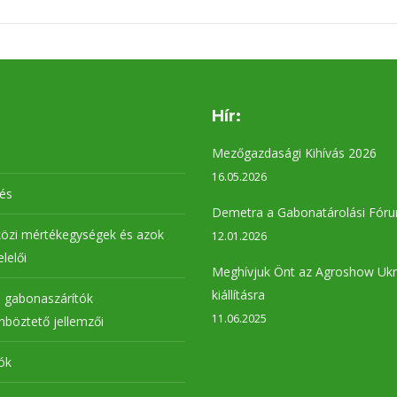
Hír:
Mezőgazdasági Kihívás 2026
16.05.2026
lés
Demetra a Gabonatárolási Fór
özi mértékegységek és azok
12.01.2026
elelői
Meghívjuk Önt az Agroshow Ukr
kiállításra
 gabonaszárítók
11.06.2025
böztető jellemzői
ók