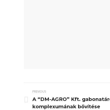
PREVIOUS
A “DM-AGRO” Kft. gabonatár
Previous
komplexumának bővítése
project: