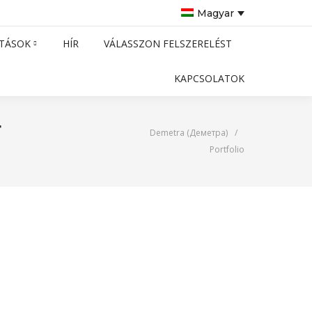
Magyar
TÁSOK
HÍR
VÁLASSZON FELSZERELÉST
KAPCSOLATOK
r
Demetra (Деметра)
/
Portfolio