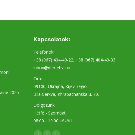
Kapcsolatok:
Telefonok:
+38 (067) 404-49-22
,
+38 (067) 404-49-33
inbox@demetra.ua
umon!
Cím:
09100, Ukrajna, Kijevi régió
aine 2025
Bila Cerkva, Khrapachanska u. 70.
Dolgozunk:
Hétfő - Szombat
08:00 - 19:00 között
Find us on: