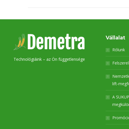
Vállalat
Rólunk
Technológiáink – az Ön függetlensége
Felszere
Nemzetk
lift-megf
A SUKUP
megkülön
Promóci