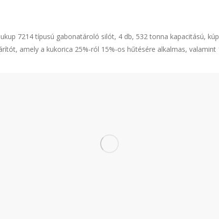
Sukup 7214 típusú gabonatároló silót, 4 db, 532 tonna kapacitású, kúp
rítót, amely a kukorica 25%-ról 15%-os hűtésére alkalmas, valamint 1