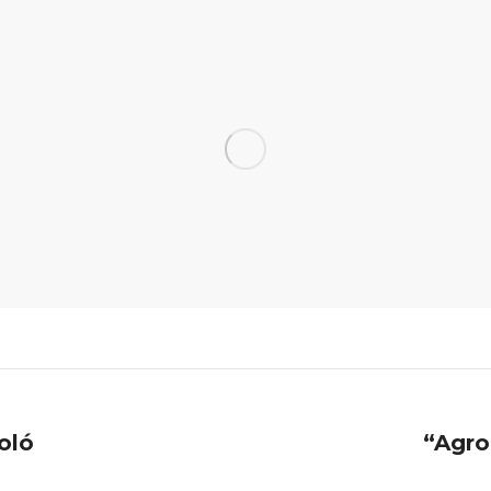
oló
“Agro
Next
project: