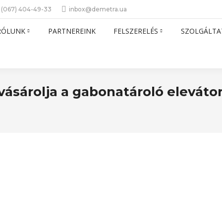
 (067) 404-49-33
inbox@demetra.ua
RÓLUNK
PARTNEREINK
FELSZERELÉS
SZOLGÁLTA
lvásárolja a gabonatároló eleváto