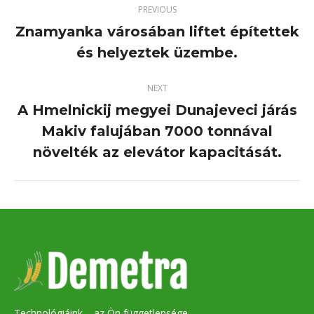
PREVIOUS
Znamyanka városában liftet építettek
Previous
és helyeztek üzembe.
project:
NEXT
A Hmelnickij megyei Dunajeveci járás
Makiv falujában 7000 tonnával
Next
project:
növelték az elevátor kapacitását.
Technológiáink – az Ön függetlensége