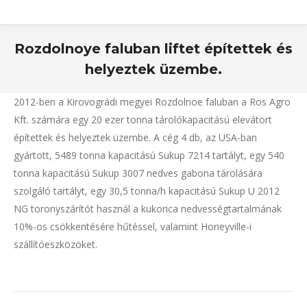
Rozdolnoye faluban liftet építettek és
helyeztek üzembe.
2012-ben a Kirovográdi megyei Rozdolnoe faluban a Ros Agro
Kft. számára egy 20 ezer tonna tárolókapacitású elevátort
építettek és helyeztek üzembe. A cég 4 db, az USA-ban
gyártott, 5489 tonna kapacitású Sukup 7214 tartályt, egy 540
tonna kapacitású Sukup 3007 nedves gabona tárolására
szolgáló tartályt, egy 30,5 tonna/h kapacitású Sukup U 2012
NG toronyszárítót használ a kukorica nedvességtartalmának
10%-os csökkentésére hűtéssel, valamint Honeyville-i
szállítóeszközöket.