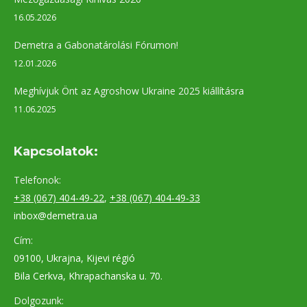
16.05.2026
Demetra a Gabonatárolási Fórumon!
12.01.2026
Meghívjuk Önt az Agroshow Ukraine 2025 kiállításra
11.06.2025
Kapcsolatok:
Telefonok:
+38 (067) 404-49-22
,
+38 (067) 404-49-33
inbox@demetra.ua
Cím:
09100, Ukrajna, Kijevi régió
Bila Cerkva, Khrapachanska u. 70.
Dolgozunk: