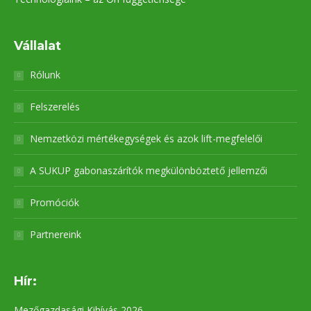
Vállalat
Rólunk
Felszerelés
Nemzetközi mértékegységek és azok lift-megfelelői
A SUKUP gabonaszárítók megkülönböztető jellemzői
Promóciók
Partnereink
Hír:
Mezőgazdasági Kihívás 2026