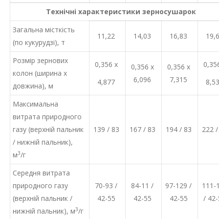
Технічні характеристики зерносушарок
Загальна місткість
11,22
14,03
16,83
19,
(по кукурудзі), т
Розмір зернових
0,356 х
0,35
0,356 х
0,356 х
колон (ширина х
6,096
7,315
4,877
8,5
довжина), м
Максимальна
витрата природного
газу (верхній пальник
139 / 83
167 / 83
194 / 83
222 /
/ нижній пальник),
3
м
/г
Середня витрата
природного газу
70-93 /
84-11 /
97-129 /
111-
(верхній пальник /
42-55
42-55
42-55
/ 42
3
нижній пальник), м
/г