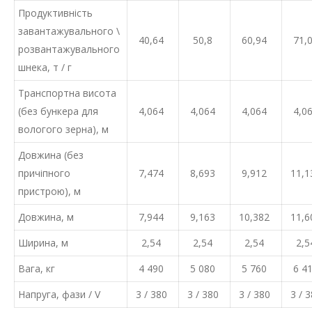
Продуктивність
завантажувального \
40,64
50,8
60,94
71,
розвантажувального
шнека, т / г
Транспортна висота
(без бункера для
4,064
4,064
4,064
4,0
вологого зерна), м
Довжина (без
причіпного
7,474
8,693
9,912
11,1
пристрою), м
Довжина, м
7,944
9,163
10,382
11,6
Ширина, м
2,54
2,54
2,54
2,5
Вага, кг
4 490
5 080
5 760
6 4
Напруга, фази / V
3 / 380
3 / 380
3 / 380
3 / 