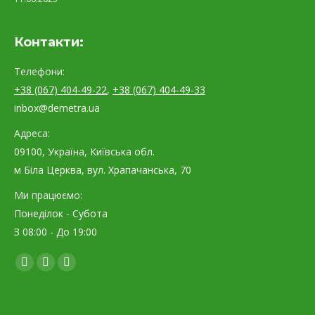
Контакти:
Телефони:
+38 (067) 404-49-22
,
+38 (067) 404-49-33
inbox@demetra.ua
Адреса:
09100, Україна, Київська обл.
м Біла Церква, вул. Храпачанська, 70
Ми працюємо:
Понеділок - Субота
З 08:00 - До 19:00
Find us on:
Facebook
YouTube
Instagram
page
page
page
opens
opens
opens