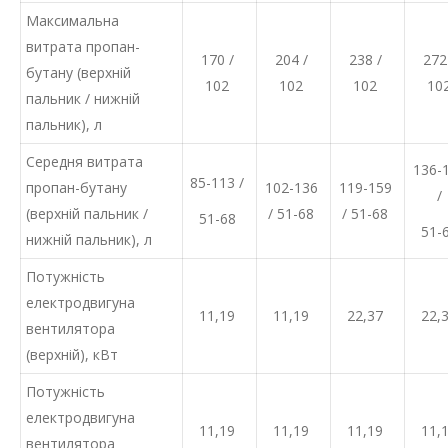
Максимальна
витрата пропан-
170 /
204 /
238 /
272
бутану (верхній
102
102
102
10
пальник / нижній
пальник), л
Середня витрата
136-
85-113 /
пропан-бутану
102-136
119-159
/
(верхній пальник /
/ 51-68
/ 51-68
51-68
51-
нижній пальник), л
Потужність
електродвигуна
11,19
11,19
22,37
22,
вентилятора
(верхній), кВт
Потужність
електродвигуна
11,19
11,19
11,19
11,
вентилятора