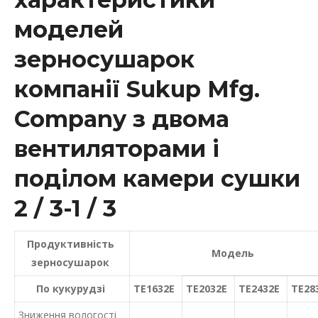
моделей
зерносушарок
компанії Sukup Mfg.
Company з двома
вентиляторами і
поділом камери сушки
2 / 3-1 / 3
Продуктивність
Модель
зерносушарок
По кукурудзі
TE1632E
TE2032E
TE2432E
TE28
Зниження вологості