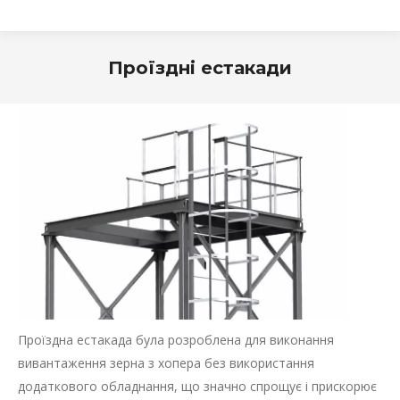
Проїздні естакади
Проїздна естакада була розроблена для виконання
вивантаження зерна з хопера без використання
додаткового обладнання, що значно спрощує і прискорює