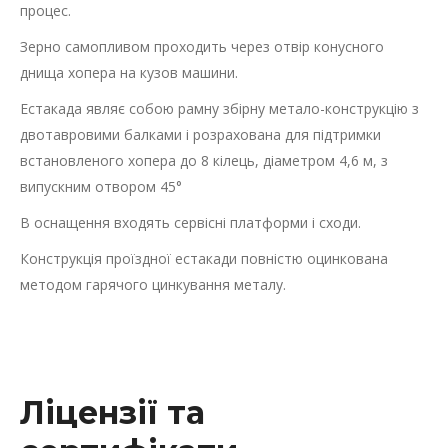
процес.
Зерно самопливом проходить через отвір конусного
днища хопера на кузов машини.
Естакада являє собою рамну збірну метало-конструкцію з
двотавровими балками і розрахована для підтримки
встановленого хопера до 8 кілець, діаметром 4,6 м, з
випускним отвором 45°
В оснащення входять сервісні платформи і сходи.
Конструкція проїздної естакади повністю оцинкована
методом гарячого цинкування металу.
Ліцензії та