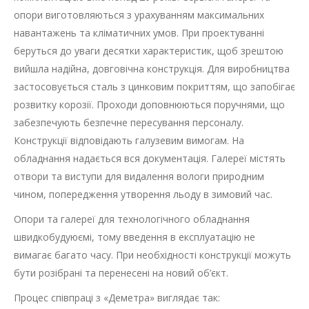
опори виготовляються з урахуванням максимальних
навантажень та кліматичних умов. При проектуванні
беруться до уваги десятки характеристик, щоб зрештою
вийшла надійна, довговічна конструкція. Для виробництва
застосовується сталь з цинковим покриттям, що запобігає
розвитку корозії. Проходи доповнюються поручнями, що
забезпечують безпечне пересування персоналу.
Конструкції відповідають галузевим вимогам. На
обладнання надається вся документація. Галереї містять
отвори та виступи для видалення вологи природним
чином, попередження утворення льоду в зимовий час.
Опори та галереї для технологічного обладнання
швидкобудуюємі, тому введення в експлуатацію не
вимагає багато часу. При необхідності конструкції можуть
бути розібрані та перенесені на новий об’єкт.
Процес співпраці з «Деметра» виглядає так: