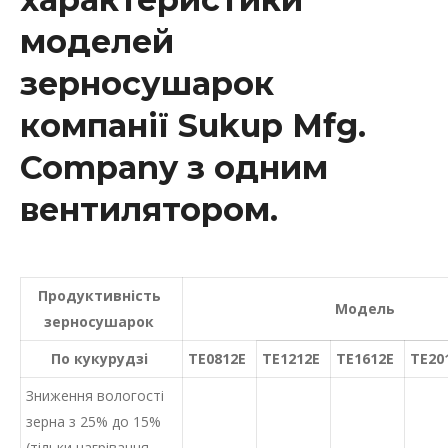
моделей
зерносушарок
компанії Sukup Mfg.
Company з одним
вентилятором.
Продуктивність
Модель
зерносушарок
По кукурудзі
TE0812E
TE1212E
TE1612E
TE20
Зниження вологості
зерна з 25% до 15%
(тільки нагрівання,