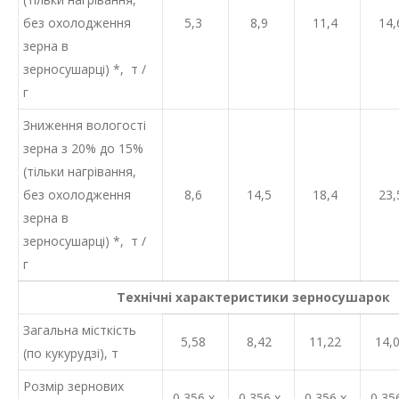
без охолодження
5,3
8,9
11,4
14,
зерна в
зерносушарці) *, т /
г
Зниження вологості
зерна з 20% до 15%
(тільки нагрівання,
без охолодження
8,6
14,5
18,4
23,
зерна в
зерносушарці) *, т /
г
Технічні характеристики зерносушарок
Загальна місткість
5,58
8,42
11,22
14,
(по кукурудзі), т
Розмір зернових
0,356 х
0,356 х
0,356 х
0,35