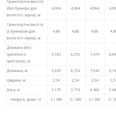
Транспортна висота
(без бункера для
4,064
4,064
4,064
4,0
вологого зерна), м
Транспортна висота
(з бункером для
4,88
4,88
4,88
4,8
вологого зерна), м
Довжина (без
причіпного
5,182
6,255
7,474
8,6
пристрою), м
Довжина, м
5,639
6,724
7,944
9,1
Ширина, м
2,54
2,54
2,54
2,5
Вага, кг
3 175
3 719
4 400
5 0
Напруга, фази / V
3 / 380
3 / 380
3 / 380
3 / 