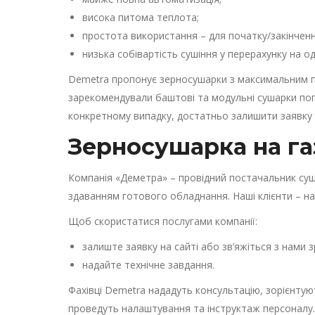
висока питома теплота;
простота використання – для початку/закінченн
низька собівартість сушіння у перерахунку на о
Demetra пропонує зерносушарки з максимальним п
зарекомендували баштові та модульні сушарки попе
конкретному випадку, достатньо залишити заявку н
Зерносушарка на га
Компанія «Деметра» – провідний постачальник суши
здаванням готового обладнання. Наші клієнти – на
Щоб скористатися послугами компанії:
залиште заявку на сайті або зв’яжіться з нам
надайте технічне завдання.
Фахівці Demetra нададуть консультацію, зорієнтуют
проведуть налаштування та інструктаж персоналу