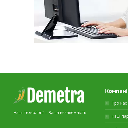
Компані
Про нас
Наші технології – Ваша незалежність
Наші па