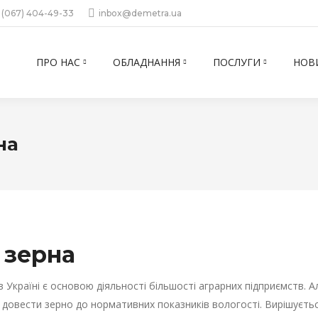
 (067) 404-49-33
inbox@demetra.ua
ПРО НАС
ОБЛАДНАННЯ
ПОСЛУГИ
НОВ
на
 зерна
 Україні є основою діяльності більшості аграрних підприємств. А
 довести зерно до нормативних показників вологості. Вирішуєт