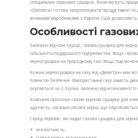
спеціальних зернових сушарок. Вони можуть працюв
«Demetra» готова запропонувати продуктивне та д
великими виробниками з Європи США дозволяють н
Особливості газови
Залежно від конструкції, газова сушарка для зерн
сільськогосподарського підприємства. Якщо газов
зерносушарка на природному газі. Якщо підключен
Кожна зерносушарка на газу від «Деметра» має всі
повністю безпечне. Використання газу замість диз
окупається за 2-3 роки, залежно від інтенсивності 
Компанія пропонує газові зернові сушарки для еле
здатність, загальні обсяги зерна, що обробляється
Серед переваг, які надає газова сушарка для зерна
екологічність;
майже повна автоматизація;