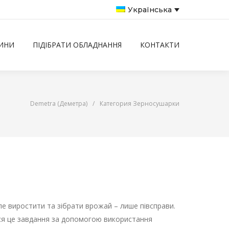
Українська
ИНИ
ПІДІБРАТИ ОБЛАДНАННЯ
КОНТАКТИ
Demetra (Деметра)
/
Категория Зерносушарки
ле виростити та зібрати врожай – лише півсправи.
ься це завдання за допомогою використання