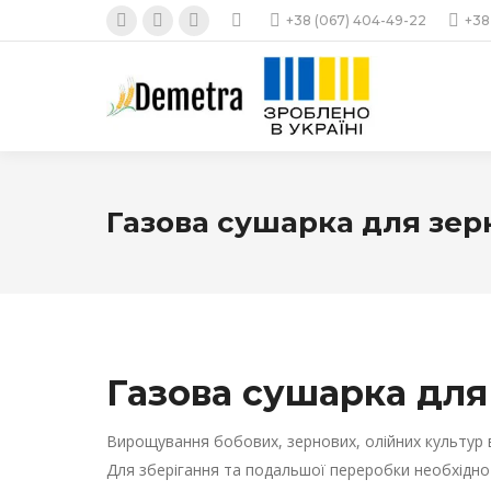
+38 (067) 404-49-22
+38
Facebook
Instagram
YouTube
page
page
page
opens
opens
opens
in
in
in
new
new
new
window
window
window
Газова сушарка для зер
Газова сушарка для
Вирощування бобових, зернових, олійних культур в
Для зберігання та подальшої переробки необхідно