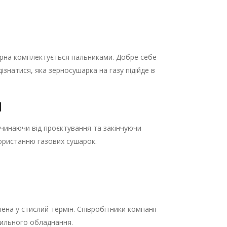
рна комплектується пальниками. Добре себе
знатися, яка зерносушарка на газу підійде в
м
очинаючи від проєктування та закінчуючи
користанню газових сушарок.
ена у стислий термін. Співробітники компанії
шильного обладнання.