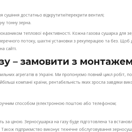
я сушіння достатньо відкрутити/перекрити вентилі;
дну тонну зерна.
оказником теплової ефективності. Кожна газова сушарка для зе
речного потоку, шахтні установки з рекуперацією та без. Щоб ді
а сайті.
зу – замовити з монтаже
льних агрегатів в Україні. Ми пропонуємо повний цикл робіт, п
йбільші компанії країни, рентабельність яких зросла завдяки ви
и зручним способом (електронною поштою або телефоном;
ь за ціною. Зерносушарка на газу буде підготовлена та встановл
. Також підприємство виконує технічне обслуговування зерносу