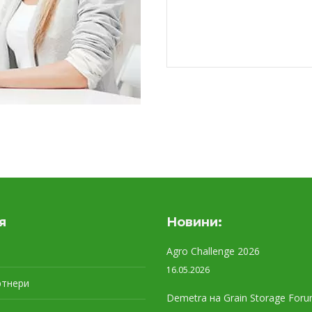
я
Новини:
Agro Challenge 2026
16.05.2026
ртнери
Demetra на Grain Storage Foru