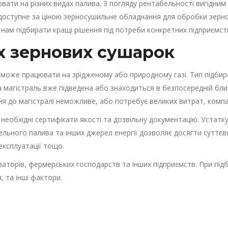
ати на різних видах палива. З погляду рентабельності вигідним
оступне за ціною зерносушильне обладнання для обробки зернов
ам підбирати кращі рішення під потреби конкретних підприємст
х зернових сушарок
а може працювати на зрідженому або природному газі. Тип підби
а магістраль вже підведена або знаходиться в безпосередній бл
ня до магістралі неможливе, або потребує великих витрат, компа
 необхідні сертифікати якості та дозвільну документацію. Устат
ельного палива та інших джерел енергії дозволяє досягти суттєв
експлуатації тощо.
ваторів, фермерських господарств та інших підприємств. При під
, та інші фактори.
: