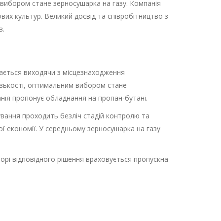
 вибором стане зерносушарка на газу. Компанія
их культур. Великий досвід та співробітництво з
в.
рається виходячи з місцезнаходження
изькості, оптимальним вибором стане
нія пропонує обладнання на пропан-бутані.
кування проходить безліч стадій контролю та
ої економії. У середньому зерносушарка на газу
борі відповідного рішення враховується пропускна