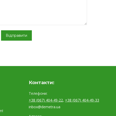
Контакти:
Телефони:
+38 (067) 404-49-22
,
+38 (067) 404-49-33
inbox@demetra.ua
m!