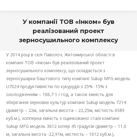
У компанії ТОВ «Інком» був
реалізований проект
зерносушильного комплексу
У 2014 році в селі Паволоч, Житомирської області в
компанії ТОВ «Інком» був реалізований проект
зерносушильного комплексу, що складається з
зерносушарки баштового типу компанії Sukup MFG модель
U7024 продуктивністю по кукурудзі з 25% -15% з
охолодженням – 106,7 т / год, а також ємність для
зберігання зернових культур компанії Sukup модель 7214
(діаметр – 22м, загальна висота – 22,25м, місткість 6589
куб.м.), хопперна ємність з оцинкованої сталі компанії
Sukup MFG модель 3612 хопер 45 градусів (діаметр – 11,0
м, загальна висота -22,91м, місткість – 1612 куб.м.),