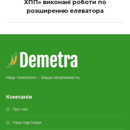
ХПП» виконані роботи по
Next
project:
розширенню елеватора
Наші технології – Ваша незалежність
Компанія
Про нас
Наші партнери