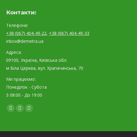
Контакти:
Телефони:
+38 (067) 404-49-22
,
+38 (067) 404-49-33
inbox@demetra.ua
Адреса:
09100, Україна, Київська обл.
м Біла Церква, вул. Храпачанська, 70
Ми працюємо:
Понеділок - Субота
З 08:00 - До 19:00
Find us on:
Facebook
YouTube
Instagram
page
page
page
opens
opens
opens
in
in
in