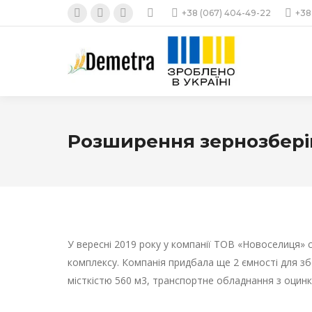
+38 (067) 404-49-22
+38
Facebook
Instagram
YouTube
page
page
page
opens
opens
opens
in
in
in
new
new
new
window
window
window
Розширення зернозбері
У вересні 2019 року у компанії ТОВ «Новоселиця» 
комплексу. Компанія придбала ще 2 ємності для з
місткістю 560 м3, транспортне обладнання з оцинко