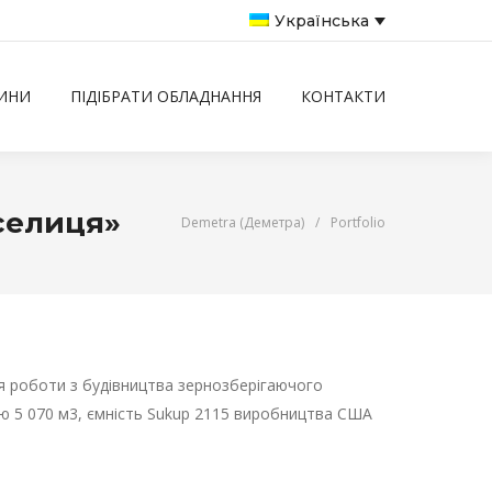
Українська
ИНИ
ПІДІБРАТИ ОБЛАДНАННЯ
КОНТАКТИ
селиця»
Demetra (Деметра)
/
Portfolio
ся роботи з будівництва зернозберігаючого
тю 5 070 м3, ємність Sukup 2115 виробництва США