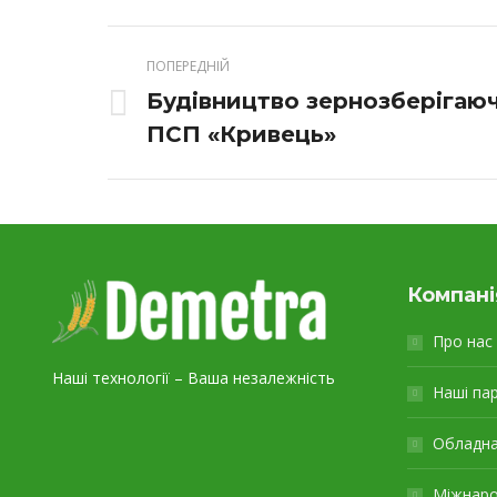
ПОПЕРЕДНІЙ
Будівництво зернозберігаю
Previous
ПСП «Кривець»
project:
Компані
Про нас
Наші технології – Ваша незалежність
Наші па
Обладн
Міжнарод