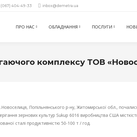
 (067) 404-49-33
inbox@demetra.ua
ПРО НАС
ОБЛАДНАННЯ
ПОСЛУГИ
НОВ
гаючого комплексу ТОВ «Ново
с.Новоселиця, Попільнянського р-ну, Житомирської обл., почали
берігання зернових культур Sukup 6016 виробництва США місткіс
ваної сталі продуктивністю 50-100 т / год.