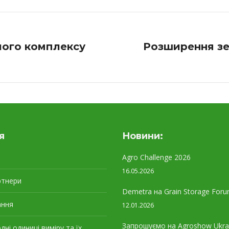
чого комплексу
Розширення зе
Next
project:
я
Новини:
Agro Challenge 2026
16.05.2026
ртнери
Demetra на Grain Storage Foru
ання
12.01.2026
Запрошуємо на Agroshow Ukra
ні одиниці виміру та їх