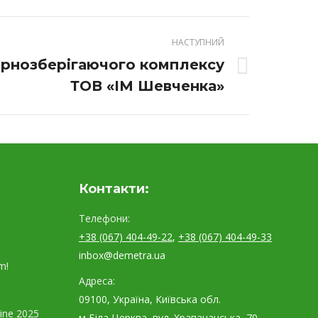
НАСТУПНИЙ
рнозберігаючого комплексу
ТОВ «ІМ Шевченка»
Контакти:
Телефони:
+38 (067) 404-49-22
,
+38 (067) 404-49-33
inbox@demetra.ua
m!
Адреса:
09100, Україна, Київська обл.
ine 2025
м Біла Церква, вул. Храпачанська, 70