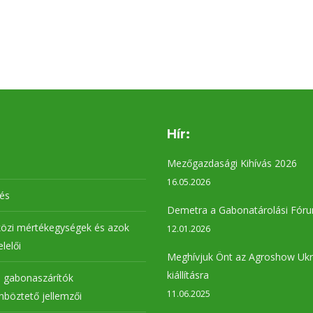
Hír:
Mezőgazdasági Kihívás 2026
16.05.2026
lés
Demetra a Gabonatárolási Fór
özi mértékegységek és azok
12.01.2026
elelői
Meghívjuk Önt az Agroshow Ukr
kiállításra
 gabonaszárítók
11.06.2025
böztető jellemzői