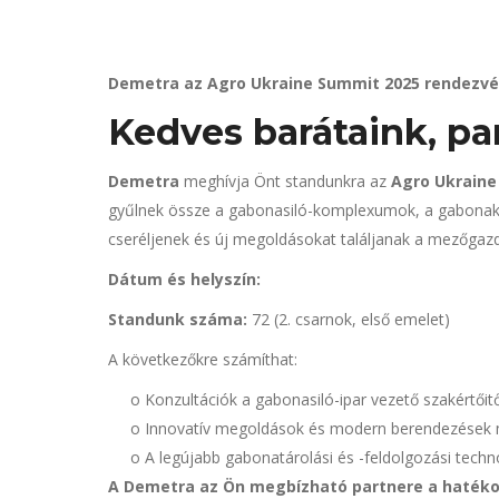
Demetra az Agro Ukraine Summit 2025 rendezv
Kedves barátaink, pa
Demetra
meghívja Önt standunkra az
Agro Ukraine
gyűlnek össze a gabonasiló-komplexumok, a gabonaker
cseréljenek és új megoldásokat találjanak a mezőgazd
Dátum és helyszín:
Standunk száma:
72 (2. csarnok, első emelet)
A következőkre számíthat:
o Konzultációk a gabonasiló-ipar vezető szakértőitő
o Innovatív megoldások és modern berendezések 
o A legújabb gabonatárolási és -feldolgozási tech
A Demetra az Ön megbízható partnere a haték