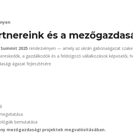
ényen
rtnereink és a mezőgazdasá
 Summit 2025
rendezvényen — amely az ukrán gabonaágazat szakem
eskedők, a gazdálkodók és a feldolgozó vállalkozások képviselői, ho
asági ágazat fejlesztésére.
l
megvitatása
nológiák bemutatása
ony mezőgazdasági projektek megvalósításában.