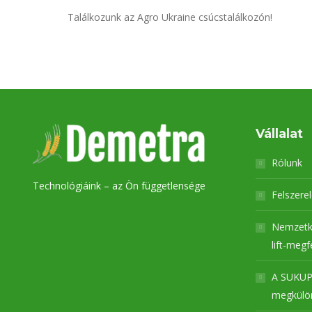
Találkozunk az Agro Ukraine csúcstalálkozón!
Vállalat
Rólunk
Technológiáink – az Ön függetlensége
Felszere
Nemzetk
lift-megf
A SUKUP
megkülön