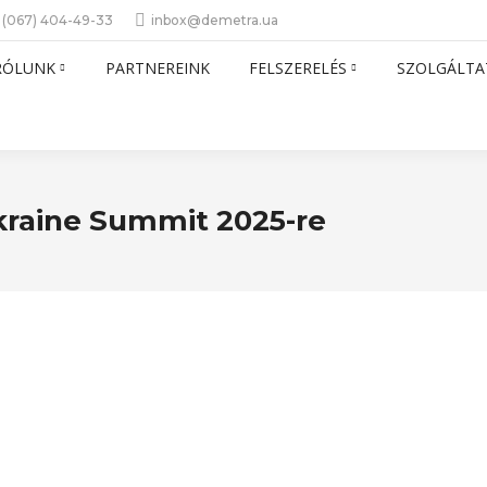
 (067) 404-49-33
inbox@demetra.ua
RÓLUNK
PARTNEREINK
FELSZERELÉS
SZOLGÁLTA
kraine Summit 2025-re