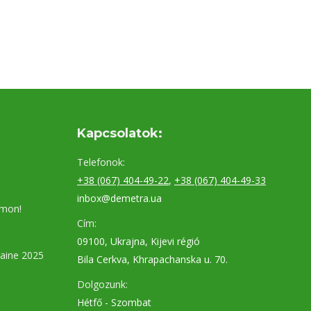
Kapcsolatok:
Telefonok:
+38 (067) 404-49-22
,
+38 (067) 404-49-33
inbox@demetra.ua
umon!
Cím:
09100, Ukrajna, Kijevi régió
aine 2025
Bila Cerkva, Khrapachanska u. 70.
Dolgozunk:
Hétfő - Szombat