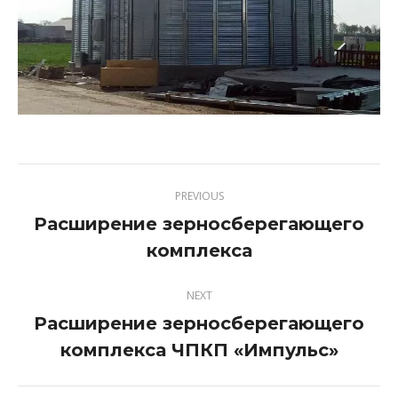
PREVIOUS
Расширение зерносберегающего
Previous
комплекса
project:
NEXT
Расширение зерносберегающего
Next
комплекса ЧПКП «Импульс»
project: