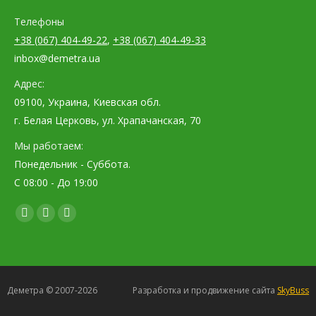
Телефоны
+38 (067) 404-49-22
,
+38 (067) 404-49-33
inbox@demetra.ua
Адрес:
09100, Украина, Киевская обл.
г. Белая Церковь, ул. Храпачанская, 70
Мы работаем:
Понедельник - Суббота.
С 08:00 - До 19:00
Find us on:
Facebook
YouTube
Instagram
page
page
page
opens
opens
opens
in
in
in
Деметра © 2007-2026
Разработка и продвижение сайта
SkyBuss
new
new
new
window
window
window