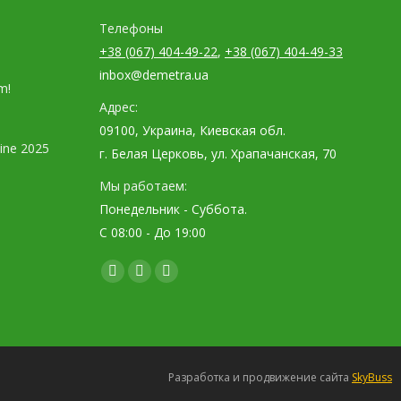
Телефоны
+38 (067) 404-49-22
,
+38 (067) 404-49-33
inbox@demetra.ua
m!
Адрес:
09100, Украина, Киевская обл.
ine 2025
г. Белая Церковь, ул. Храпачанская, 70
Мы работаем:
Понедельник - Суббота.
С 08:00 - До 19:00
Find us on:
Facebook
YouTube
Instagram
page
page
page
opens
opens
opens
in
in
in
new
new
new
Разработка и продвижение сайта
SkyBuss
window
window
window