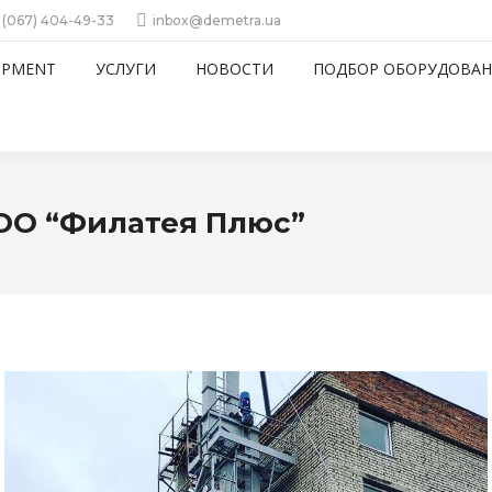
 (067) 404-49-33
inbox@demetra.ua
IPMENT
УСЛУГИ
НОВОСТИ
ПОДБОР ОБОРУДОВАН
ОО “Филатея Плюс”