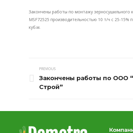
Закончены работы по монтажу зерносушильного к
MSF72525 производительностью 10 т/ч с 25-15% п
куб.м.
PREVIOUS
Закончены работы по ООО 
Previous
Строй”
project:
Компан