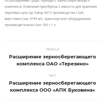
по расширению существующего зерносберегающего
комплекса. Компания приобрела 2 емкости для хранения
зерновых культур Sukup 6013 производства США
вместимостью 4199 м3, транспортное оборудование
производительностью 100 т / ч.
PREVIOUS
Расширение зерносберегающего
Previous
комплекса ОАО «Терезино»
project:
NEXT
Расширение зерносберегающего
Next
комплекса ООО «АПК Буковина»
project: