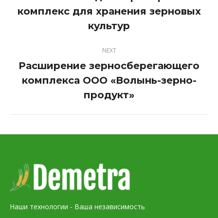
комплекс для хранения зерновых
Previous
project:
культур
NEXT
Расширение зерносберегающего
комплекса ООО «Волынь-зерно-
Next
project:
продукт»
Наши технологии - Ваша независимость