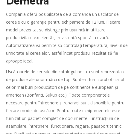
Demetra
Compania oferă posibilitatea de a comanda un uscător de
cereale cu o garanție pentru echipament de 12 luni. Fiecare
model prezentat se distinge prin ușurință în utilizare,
productivitate excelentă și rezistență sporită la uzură.
Automatizarea vă permite să controlați temperatura, nivelul de
umiditate al cerealelor, astfel încât produsul rezultat să fie
aproape ideal.
Uscătoarele de cereale din catalogul nostru sunt reprezentate
de produse ale unor mărci de top. Suntem furnizorul oficial al
celor mai buni producători de pe continentele european și
american (Bonfanti, Sukup etc.). Toate componentele
necesare pentru întreținere și reparații sunt disponibile pentru
fiecare model de uscător. Pentru toate echipamentele este
furnizat un pachet complet de documente – instrucțiuni de
asamblare, întreținere, funcționare, reglare, pașaport tehnic
etc. Dacă este necesar, puteți contacta expertul companiei