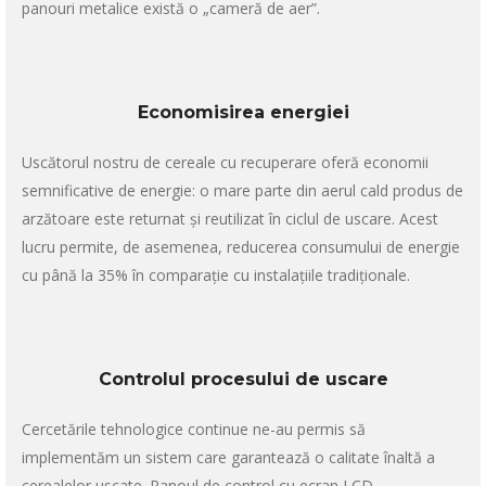
panouri metalice există o „cameră de aer”.
Economisirea energiei
Uscătorul nostru de cereale cu recuperare oferă economii
semnificative de energie: o mare parte din aerul cald produs de
arzătoare este returnat și reutilizat în ciclul de uscare. Acest
lucru permite, de asemenea, reducerea consumului de energie
cu până la 35% în comparație cu instalațiile tradiționale.
Controlul procesului de uscare
Cercetările tehnologice continue ne-au permis să
implementăm un sistem care garantează o calitate înaltă a
cerealelor uscate. Panoul de control cu ​​ecran LCD