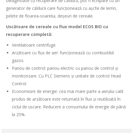
oleaginoase cu recuperare de căldură, pot fi echipate cu un
generator de căldură care funcționează cu așchii de lemn,
pelete de floarea-soarelui, deșeuri de cereale.
Uscătoare de cereale cu flux model ECOS BIO cu
recuperare completă:
Ventilatoare centrifuge.
Arzătoare cu flux de aer: funcționează cu combustibil
gazos.
Panou de control: panou electric cu panou de control și
monitorizare. Cu PLC Siemens și unitate de control Head
Control.
Economisire de energie: cea mai mare parte a aerului cald
produs de arzătoare este returnată în flux și reutilizată în
ciclul de uscare. Reducere a consumului de energie de până
la 25%.