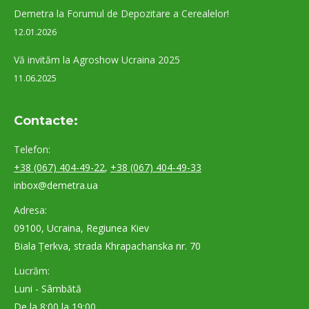
Demetra la Forumul de Depozitare a Cerealelor!
12.01.2026
Vă invităm la Agroshow Ucraina 2025
11.06.2025
Contacte:
Telefon:
+38 (067) 404-49-22
,
+38 (067) 404-49-33
inbox@demetra.ua
Adresa:
09100, Ucraina, Regiunea Kiev
Biala Țerkva, strada Khrapachanska nr. 70
Lucrăm:
Luni - Sâmbătă
De la 8:00 la 19:00