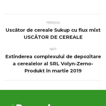
PREVIOUS
Uscător de cereale Sukup cu flux mixt
Previous
USCĂTOR DE CEREALE
project:
NEXT
Extinderea complexului de depozitare
a cerealelor al SRL Volyn-Zerno-
Next
project:
Produkt în martie 2019