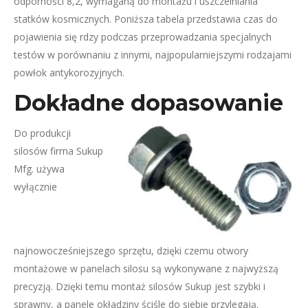
odporności 8,2, wymaganą do montażu i uszczelniania
statków kosmicznych. Poniższa tabela przedstawia czas do
pojawienia się rdzy podczas przeprowadzania specjalnych
testów w porównaniu z innymi, najpopularniejszymi rodzajami
powłok antykorozyjnych.
Dokładne dopasowanie
Do produkcji
silosów firma Sukup
Mfg. używa
wyłącznie
najnowocześniejszego sprzętu, dzięki czemu otwory
montażowe w panelach silosu są wykonywane z najwyższą
precyzją. Dzięki temu montaż silosów Sukup jest szybki i
sprawny, a panele okładziny ściśle do siebie przylegają.