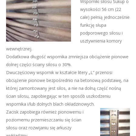
Wsporniki silosu Sukup o
wysokości 56 cm (22
cale) pełnią jednocześnie
funkcję słupa
podporowego silosu i
usztywnienia komory
wewnętrznej.
Dodatkowa długość wspornika zmniejsza obciążenie pionowe
dolnej części ściany silosu o 30%.
Dwuczęściowy wspornik w kształcie litery „L” przenosi
obciążenie pionowe bezpośrednio na betonową podstawę, na
której zamontowany jest silos, a nie na dolną część nośną
ścian silosu, zapobiegając w ten sposób uszkodzeniu
wspornika i/lub dolnych blach okładzinowych.
Zacisk zapobiega również pionowemu i
poziomemu przemieszczaniu się ścian
silosu oraz rozwijaniu się arkuszy
wykładziny.