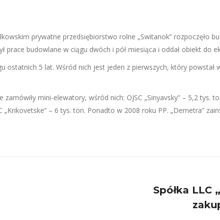
kowskim prywatne przedsiębiorstwo rolne „Switanok” rozpoczęło bu
 prace budowlane w ciągu dwóch i pół miesiąca i oddał obiekt do eks
statnich 5 lat. Wśród nich jest jeden z pierwszych, który powstał 
zamówiły mini-elewatory, wśród nich: OJSC „Sinyavsky” – 5,2 tys. ton
, LLC „Krikovetske” – 6 tys. ton. Ponadto w 2008 roku PP. „Demetra” z
Spółka LLC 
Next
zaku
project: