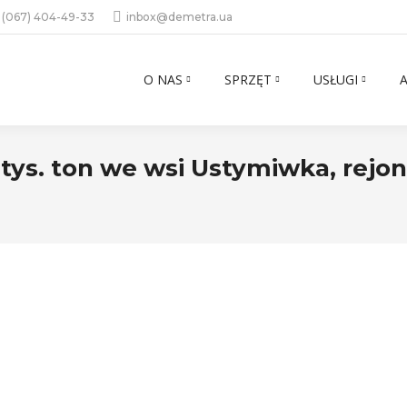
 (067) 404-49-33
inbox@demetra.ua
O NAS
SPRZĘT
USŁUGI
tys. ton we wsi Ustymiwka, rejon