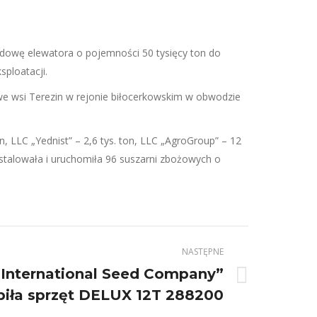
dowę elewatora o pojemności 50 tysięcy ton do
ploatacji.
we wsi Terezin w rejonie biłocerkowskim w obwodzie
, LLC „Yednist” – 2,6 tys. ton, LLC „AgroGroup” – 12
ainstalowała i uruchomiła 96 suszarni zbożowych o
NASTĘPNE
„International Seed Company”
piła sprzęt DELUX 12T 288200