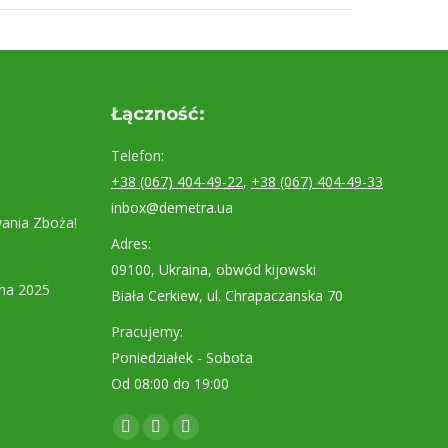
Łączność:
Telefon:
+38 (067) 404-49-22
,
+38 (067) 404-49-33
inbox@demetra.ua
ania Zboża!
Adres:
09100, Ukraina, obwód kijowski
na 2025
Biała Cerkiew, ul. Chrapaczanska 70
Pracujemy:
Poniedziałek - Sobota
Od 08:00 do 19:00
Znajdź nas na:
Facebook
YouTube
Instagram