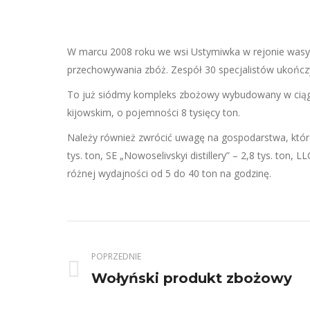
W marcu 2008 roku we wsi Ustymiwka w rejonie wasyl
przechowywania zbóż. Zespół 30 specjalistów ukończył
To już siódmy kompleks zbożowy wybudowany w ciągu o
kijowskim, o pojemności 8 tysięcy ton.
Należy również zwrócić uwagę na gospodarstwa, które 
tys. ton, SE „Nowoselivskyi distillery” – 2,8 tys. ton
różnej wydajności od 5 do 40 ton na godzinę.
POPRZEDNIE
Wołyński produkt zbożowy
Previous
project: