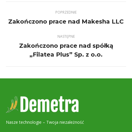
POPRZEDNIE
Zakończono prace nad Makesha LLC
Previous
project:
NASTĘPNE
Zakończono prace nad spółką
Next
„Filatea Plus” Sp. z o.o.
project:
Nasze technologie – Twoja niezależność