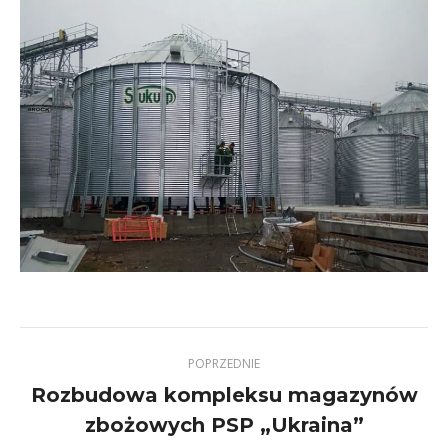
POPRZEDNIE
Rozbudowa kompleksu magazynów
Previous
zbożowych PSP „Ukraina”
project: