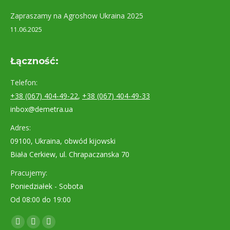
Zapraszamy na Agroshow Ukraina 2025
11.06.2025
Łączność:
Telefon:
+38 (067) 404-49-22
,
+38 (067) 404-49-33
inbox@demetra.ua
Adres:
09100, Ukraina, obwód kijowski
Biała Cerkiew, ul. Chrapaczanska 70
Pracujemy:
Poniedziałek - Sobota
Od 08:00 do 19:00
Znajdź nas na:
Facebook
YouTube
Instagram