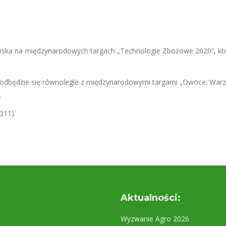
iska na międzynarodowych targach „Technologie Zbożowe 2020”, któ
i odbędzie się równolegle z międzynarodowymi targami „Owoce. Warz
.
311).
Aktualności:
Wyzwanie Agro 2026