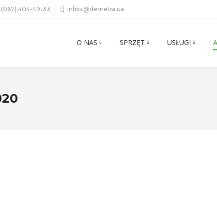
 (067) 404-49-33
inbox@demetra.ua
O NAS
SPRZĘT
USŁUGI
020