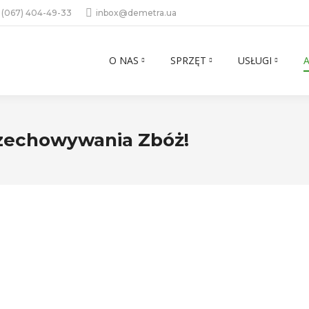
 (067) 404-49-33
inbox@demetra.ua
O NAS
SPRZĘT
USŁUGI
zechowywania Zbóż!