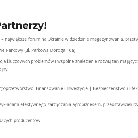
Partnerzy!
 największe forum na Ukrainie w dziedzinie magazynowania, przetwór
e Parkowy (ul. Parkowa Doroga 16a).
ikacja kluczowych problemów i wspólne znalezienie rozwiązań mających
jny.
groprzetwórstwo: Finansowanie i Inwestycje | Bezpieczeństwo i Ef
ykładami efektywnego zarządzania agrobiznesem, przedstawicieli rz
odących producentów