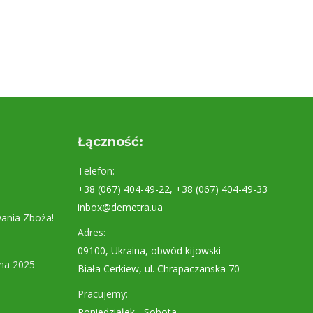
Łączność:
Telefon:
+38 (067) 404-49-22
,
+38 (067) 404-49-33
inbox@demetra.ua
ania Zboża!
Adres:
09100, Ukraina, obwód kijowski
na 2025
Biała Cerkiew, ul. Chrapaczanska 70
Pracujemy:
Poniedziałek - Sobota