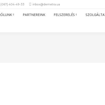
 (067) 404-49-33
inbox@demetra.ua
RÓLUNK
PARTNEREINK
FELSZERELÉS
SZOLGÁLTA