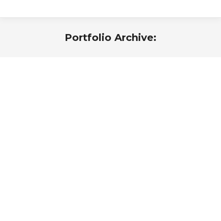
Portfolio Archive:
Az Anona Farm gabonatároló