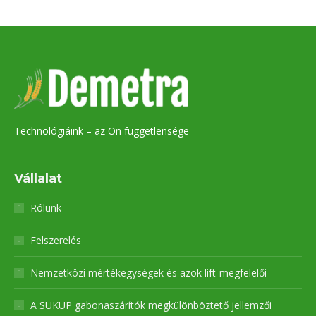
Technológiáink – az Ön függetlensége
Vállalat
Rólunk
Felszerelés
Nemzetközi mértékegységek és azok lift-megfelelői
A SUKUP gabonaszárítók megkülönböztető jellemzői